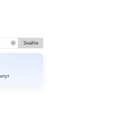
×
титут