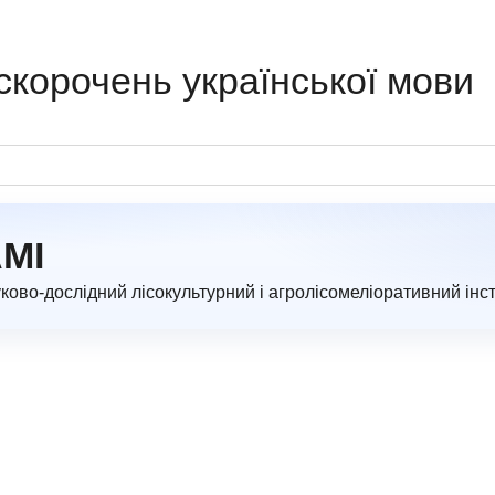
скорочень української мови
МІ
ово-дослідний лісокультурний і агролісомеліоративний інс