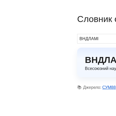
Словник 
ВНДЛА
Всесоюзний наук
📚
Джерело:
СУМ88