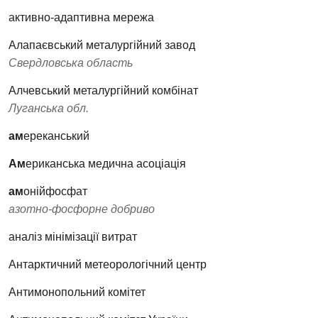
активно-адаптивна мережа
Алапаєвський металургійний завод
Свердловська область
Алчевський металургійний комбінат
Луганська обл.
ам
ереканський
Ам
ериканська медична асоціація
ам
онійфосфат
азотно-фосфорне добриво
аналіз мінімізації витрат
Антарктичний метеорологічний центр
Антимонопольний комітет