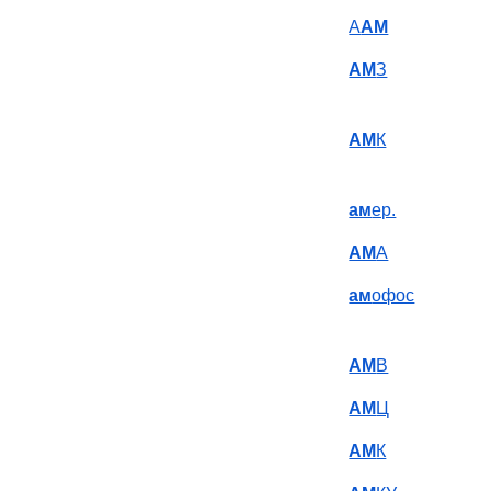
А
АМ
АМ
З
АМ
К
ам
ер.
АМ
А
ам
офос
АМ
В
АМ
Ц
АМ
К