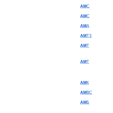
АМ
С
АМ
С
АМ
А
АМ
ТЗ
АМ
Т
АМ
Т
АМ
К
АМ
ВС
АМ
Б