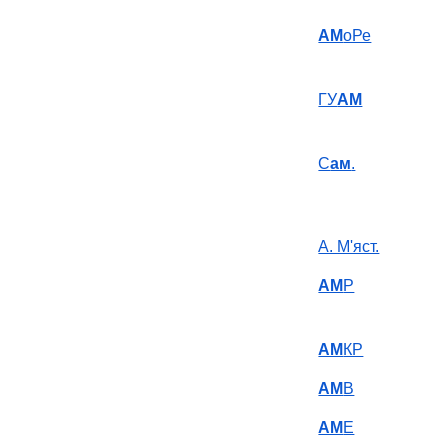
АМ
оРе
ГУ
АМ
С
ам
.
А. М'яст.
АМ
Р
АМ
КР
АМ
В
АМ
Е