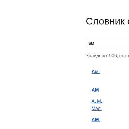
Словник 
Знайдено: 906, пока
Ам
.
АМ
А. М.
Мал.
АМ
-