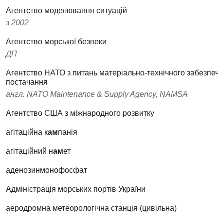
Агентство моделювання ситуацій
з 2002
Агентство морської безпеки
ДП
Агентство НАТО з питань матеріально-технічного забезпе
постачання
англ. NATO Maіntenance & Supply Agency, NAMSA
Агентство США з міжнародного розвитку
агітаційна к
ам
панія
агітаційний н
ам
ет
аденозинмонофосфат
Адміністрація морських портів України
аеродромна метеорологічна станція (цивільна)