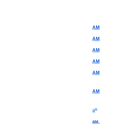
АМ
АМ
АМ
АМ
АМ
АМ
м
а
ам
.