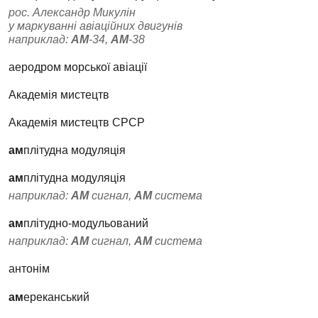
рос. Александр Микулін
у маркуванні авіаційних двигунів
наприклад:
АМ
-34,
АМ
-38
аеродром морської авіації
Академія мистецтв
Академія мистецтв СРСР
ам
плітудна модуляція
ам
плітудна модуляція
наприклад:
АМ
сигнал,
АМ
система
ам
плітудно-модульований
наприклад:
АМ
сигнал,
АМ
система
антонім
ам
ереканський