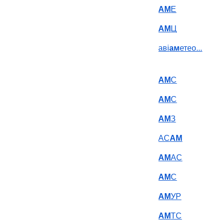
АМ
Е
АМ
Ц
аві
ам
етео...
АМ
С
АМ
С
АМ
З
АС
АМ
АМ
АС
АМ
С
АМ
УР
АМ
ТС