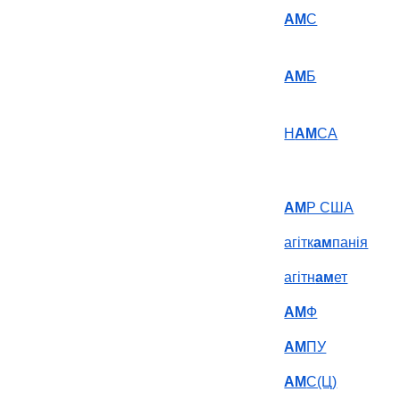
АМ
С
АМ
Б
Н
АМ
СА
АМ
Р США
агітк
ам
панія
агітн
ам
ет
АМ
Ф
АМ
ПУ
АМ
С(Ц)