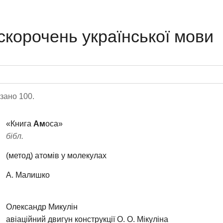
скорочень української мови
зано 100.
«Книга
Ам
оса»
бібл.
(метод) атомів у молекулах
А. Малишко
Олександр Микулін
авіаційний двигун конструкції О. О. Мікуліна