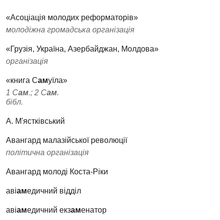
«Асоціація молодих реформаторів»
молодіжна громадська організація
«Грузія, Україна, Азербайджан, Молдова»
організація
«книга С
ам
уїла»
1 С
ам
.; 2 С
ам
.
бібл.
А. М'ястківський
Авангард малазійської революції
політична організація
Авангард молоді Коста-Ріки
аві
ам
едичний відділ
аві
ам
едичний екз
ам
енатор