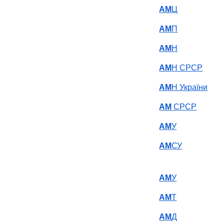
АМ
Ц
АМ
П
АМ
Н
АМ
Н СРСР
АМ
Н України
АМ
СРСР
АМ
У
АМ
СУ
АМ
У
АМ
Т
АМ
Д