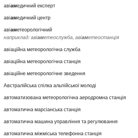
аві
ам
едичний експерт
аві
ам
едичний центр
аві
ам
етеорологічний
наприклад: аві
ам
етеослужба, аві
ам
етеостанція
авіаційна метеорологічна служба
авіаційна метеорологічна станція
авіаційне метеорологічне зведення
Австралійська спілка альпійської молоді
автоматизована метеорологічна аеродромна станція
автоматична марсіанська станція
автоматична машина управління та регулювання
автоматична міжміська телефонна станція