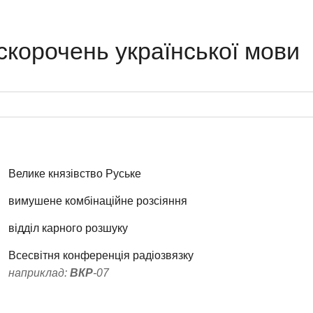
скорочень української мови
Велике князівство Руське
вимушене комбінаційне розсіяння
відділ карного розшуку
Всесвітня конференція радіозвязку
наприклад:
ВКР
-07