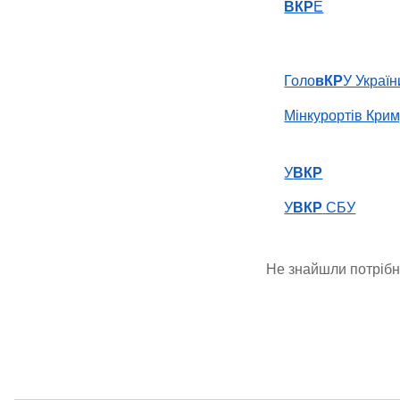
ВКР
Е
Голо
вКР
У Україн
Мінкурортів Кри
У
ВКР
У
ВКР
СБУ
Не знайшли потріб