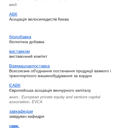
мед.
АВК
Асоціація велосипедистів Києва
біодобавка
біологічна добавка
виставком
виставочний комітет
Важмашзакпоставка
Всесоюзне об'єднання постачання продукції важкого і
транспортного машинобудування за кордон
ЄАВК
Європейська асоціація венчурного капіталу
англ.: European prіvate equіty and venture capіtal
assocіatіon, EVCA
завкафедри
завідувач кафедри
к
авк.